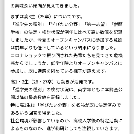
の興味深い傾向が見えてきました。
まずは高3生（25卒）についてです。
「進学先の種別」「学びたい分野」「第一志望」「併願
学校」の決定・検討状況が例年に比べて高い数値を記録
しましたが、今夏のオープンキャンパスに参加する意欲
は前年よりも低下しているという結果になりました。
コロナショックで振り回された先輩たちを見てきた危機
感からでしょうか、低学年時よりオープンキャンパスに
参加し、既に進路を固めている様子が窺えます。
高1・2生（26・27卒）も動きが活発です。
「進学先の種別」の検討状況は、両学年ともに本調査公
開以降の最高数値を記録しました。
特に高1生は「学びたい分野」を45％が既に決定済みで
あるいう回答を得ました。
社会環境が影響しているのか、高校入学後の特定活動に
よるものなのか、進学総研としても注視していきます。