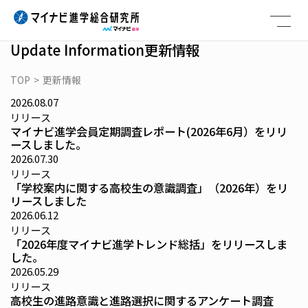
Skip
to
content
Update Information
更新情報
TOP
>
更新情報
2026.08.07
リリース
マイナビ進学会員定期調査レポート(2026年6月）をリリ
ースしました。
2026.07.30
リリース
「学校案内に関する高校生の意識調査」（2026年）をリ
リースしました
2026.06.12
リリース
「2026年度マイナビ進学トレンド総括」をリリースしま
した。
2026.05.29
リリース
高校生の進路意識と進路選択に関するアンケート調査