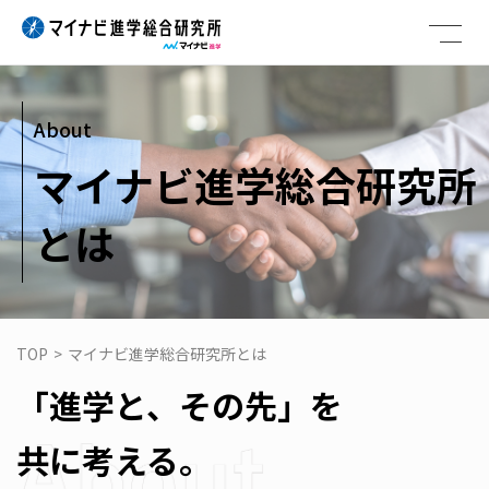
Skip
to
content
About
マイナビ進学総合研究所
とは
TOP
>
マイナビ進学総合研究所とは
「進学と、その先」を
共に考える。