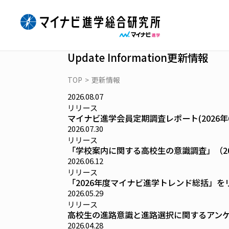
Skip
to
content
Update Information
更新情報
TOP
>
更新情報
2026.08.07
リリース
マイナビ進学会員定期調査レポート(2026
2026.07.30
リリース
「学校案内に関する高校生の意識調査」（2
2026.06.12
リリース
「2026年度マイナビ進学トレンド総括」を
2026.05.29
リリース
高校生の進路意識と進路選択に関するアンケー
2026.04.28