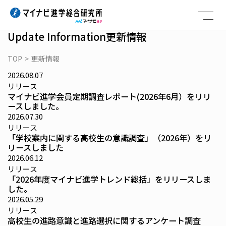
Skip
to
content
Update Information
更新情報
TOP
>
更新情報
2026.08.07
リリース
マイナビ進学会員定期調査レポート(2026年6月）をリリ
ースしました。
2026.07.30
リリース
「学校案内に関する高校生の意識調査」（2026年）をリ
リースしました
2026.06.12
リリース
「2026年度マイナビ進学トレンド総括」をリリースしま
した。
2026.05.29
リリース
高校生の進路意識と進路選択に関するアンケート調査