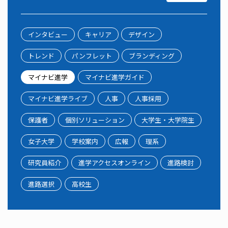
インタビュー
キャリア
デザイン
トレンド
パンフレット
ブランディング
マイナビ進学
マイナビ進学ガイド
マイナビ進学ライブ
人事
人事採用
保護者
個別ソリューション
大学生・大学院生
女子大学
学校案内
広報
理系
研究員紹介
進学アクセスオンライン
進路検討
進路選択
高校生