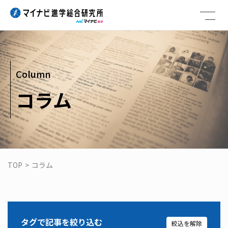
Skip
to
content
Column
コラム
TOP
>
コラム
タグで記事を絞り込む
絞込を解除