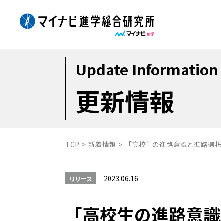
Skip
to
content
Update Information
更新情報
TOP
>
新着情報
>
「高校生の進路意識と進路選
2023.06.16
リリース
「高校生の進路意識