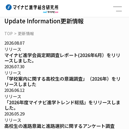
Skip
to
content
Update Information
更新情報
TOP
>
更新情報
2026.08.07
リリース
マイナビ進学会員定期調査レポート(2026年6月）をリリ
ースしました。
2026.07.30
リリース
「学校案内に関する高校生の意識調査」（2026年）をリ
リースしました
2026.06.12
リリース
「2026年度マイナビ進学トレンド総括」をリリースしま
した。
2026.05.29
リリース
高校生の進路意識と進路選択に関するアンケート調査