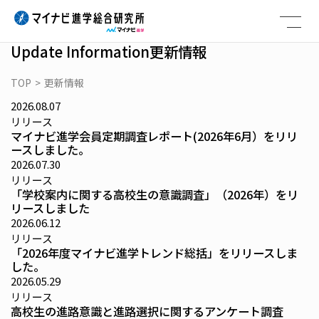
Skip
to
content
Update Information
更新情報
TOP
>
更新情報
2026.08.07
リリース
マイナビ進学会員定期調査レポート(2026年6月）をリリ
ースしました。
2026.07.30
リリース
「学校案内に関する高校生の意識調査」（2026年）をリ
リースしました
2026.06.12
リリース
「2026年度マイナビ進学トレンド総括」をリリースしま
した。
2026.05.29
リリース
高校生の進路意識と進路選択に関するアンケート調査