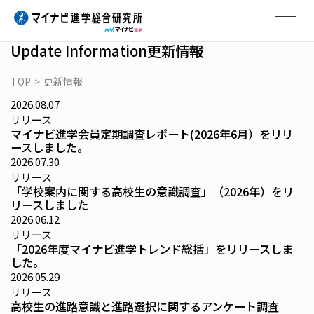
Skip
to
content
Update Information
更新情報
TOP
>
更新情報
2026.08.07
リリース
マイナビ進学会員定期調査レポート(2026年6月）をリリ
ースしました。
2026.07.30
リリース
「学校案内に関する高校生の意識調査」（2026年）をリ
リースしました
2026.06.12
リリース
「2026年度マイナビ進学トレンド総括」をリリースしま
した。
2026.05.29
リリース
高校生の進路意識と進路選択に関するアンケート調査