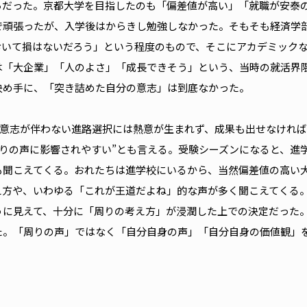
らだった。京都大学を目指したのも「偏差値が高い」「就職が安泰
で頑張ったが、入学後はからきし勉強しなかった。そもそも経済学
おいて損はないだろう」という程度のもので、そこにアカデミック
は「大企業」「人のよさ」「成長できそう」という、当時の就活界
決め手に、「突き詰めた自分の意志」は到底なかった。
い意志が伴わない進路選択には熱意が生まれず、成果も出せなければ
周りの声に影響されやすい”とも言える。受験シーズンになると、進
も聞こえてくる。おれたちは進学校にいるから、当然偏差値の高い
え方や、いわゆる「これが王道だよね」的な声が多く聞こえてくる
うに見えて、十分に「周りの考え方」が浸潤した上での決定だった
た。「周りの声」ではなく「自分自身の声」「自分自身の価値観」