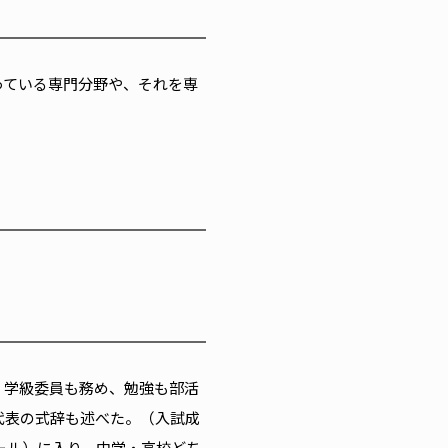
っている専門分野や、それを専
、学級委員も務め、勉強も部活
代表の式辞も述べた。（入試成
ール）に入り、中学・高校どち