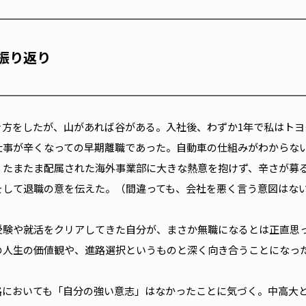
振り返り
き方をしたが、山があれば谷がある。入社後、わずか1年で私はトヨ
仕事が辛くなっての早期離職であった。自動車の仕組みがわからな
。たまたま配属された海外事業部に大きな熱意を抱けず、辛さが募
をして退職の意を伝えた。（間違っても、会社を悪く言う意図はな
受験や就活をクリアしてきた自分が、まさか無職になるとは正直思
の人生の価値観や、進路選択というものと深く向き合うことになっ
路においても「自分の強い意志」はなかったことに気づく。中高大