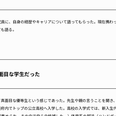
究員に、自身の経歴やキャリアについて語ってもらった。現在携わ
ても語る。
面目な学生だった
て真面目な優等生という感じであった。先生や親の言うことを聞き
阪府内でトップの公立高校へ入学した。高校の入学式では、新入生
名が集められ、その中で自ら立候補した。）体育系の部活（ハンドボ