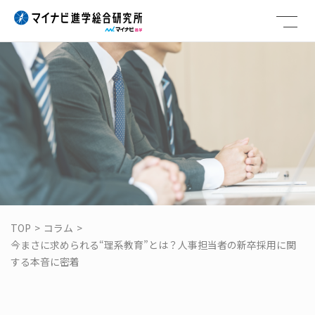
Skip
to
content
TOP
>
コラム
>
今まさに求められる“理系教育”とは？人事担当者の新卒採用に関
する本音に密着