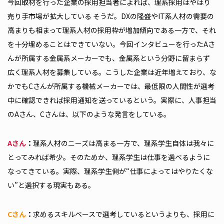
今回取材を行った企業の採用担当者によれば、理系採用はやはり
売り手市場が拡大している そうだ。DXの隆盛やIT系人材の需要の
高まりも相まって理系人材の採用枠が増加傾向である一方で、それ
を十分埋めることはできていない。今回インタビューを行ったAさ
んが所属する金属系メーカーでも、金属系という分野に留まらず
広く理系人材を募集している。こうした企業は近年増えており、な
かでもCさんが所属する機械メーカーでは、最低限の人間性が選考
中に確認できれば採用通知を送っているという。実際に、人事担当
のAさん、Cさんは、以下のような発言をしている。
Aさん
：
理系人材のニーズは高まる一方で、理系学生自体は我々に
とってみれば希少。そのためか、理系学生は仕事を選べるように
なってきている。実際、理系学生側が“仕事によってはやりたくな
い”と選択する現実もある。
Cさん
：
求めるスキルベースで選考しているというよりも、採用に