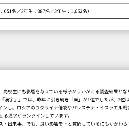
生：651名／2年生：887名／3年生：1,653名）
、高校生にも影響を与えている様子がうかがえる調査結果とな
の『漢字』」では、昨年に引き続き「楽」が1位でしたが、2位
インし、ロシアのウクライナ侵攻やパレスチナ・イスラエル戦
せる漢字がランクインしています。
ス・出来事」でも、良い影響を…と質問しているにもかかわら