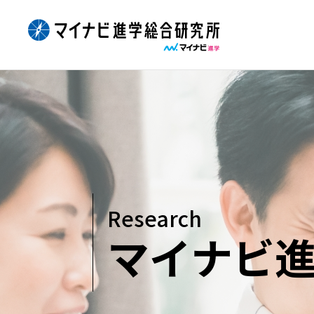
Skip
to
content
Research
マイナビ進